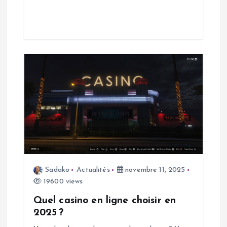
i
c
l
e
Sadako
Actualités
novembre 11, 2025
19600 views
Quel casino en ligne choisir en
2025 ?