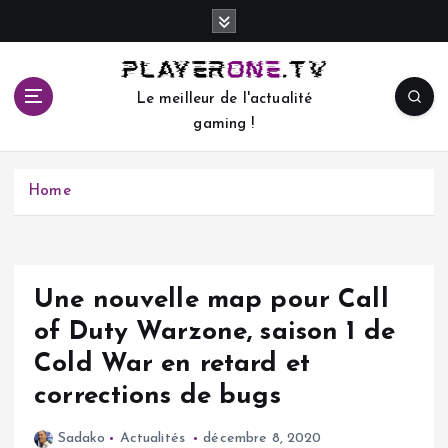
S
k
i
p
Le meilleur de l'actualité
t
gaming !
o
c
o
Home
n
t
e
n
t
Une nouvelle map pour Call
of Duty Warzone, saison 1 de
Cold War en retard et
corrections de bugs
Sadako
Actualités
décembre 8, 2020