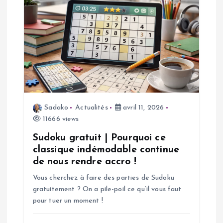
o
n
d
e
l
Sadako
Actualités
avril 11, 2026
11666 views
’
Sudoku gratuit | Pourquoi ce
a
classique indémodable continue
de nous rendre accro !
r
Vous cherchez à faire des parties de Sudoku
gratuitement ? On a pile-poil ce qu’il vous faut
t
pour tuer un moment !