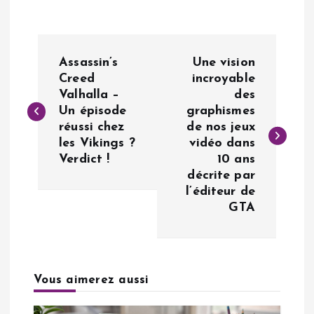
N
Assassin’s
Une vision
a
Creed
incroyable
Valhalla –
des
Un épisode
graphismes
v
réussi chez
de nos jeux
les Vikings ?
vidéo dans
i
Verdict !
10 ans
décrite par
g
l’éditeur de
GTA
a
t
Vous aimerez aussi
i