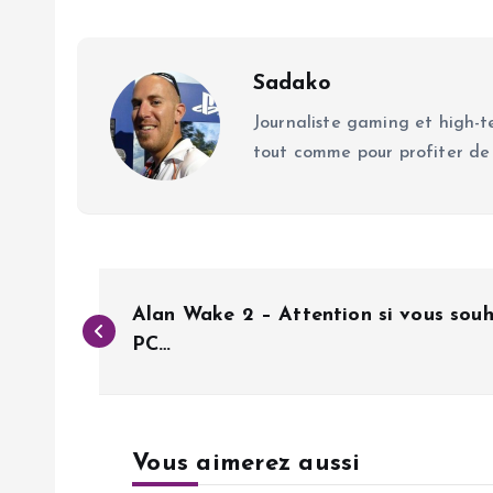
Sadako
Journaliste gaming et high-te
tout comme pour profiter de
N
Alan Wake 2 – Attention si vous souha
a
PC…
v
Vous aimerez aussi
i