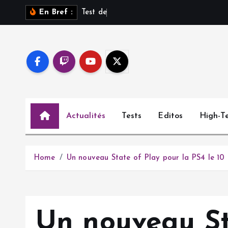
S
T
e
s
t
d
e
S
a
r
o
s
En Bref :
k
i
p
t
o
c
o
Actualités
Tests
Editos
High-T
n
t
e
n
Home
Un nouveau State of Play pour la PS4 le 10
t
Un nouveau St