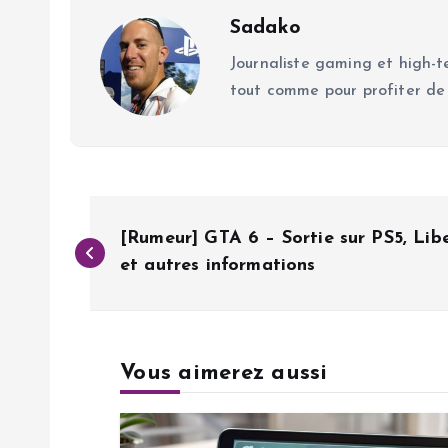
Sadako
Journaliste gaming et high-te
tout comme pour profiter de
N
[Rumeur] GTA 6 – Sortie sur PS5, Libe
a
et autres informations
v
Vous aimerez aussi
i
g