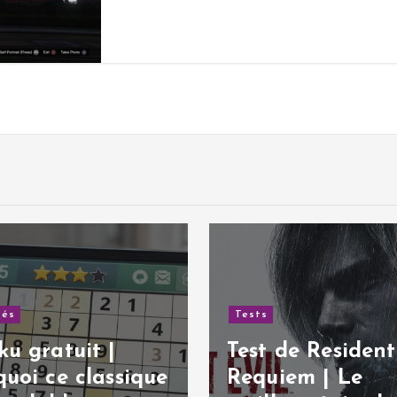
tés
Tests
u gratuit |
Test de Resident 
uoi ce classique
Requiem | Le