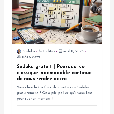
o
n
d
e
Sadako
Actualités
avril 11, 2026
l
11648 views
’
Sudoku gratuit | Pourquoi ce
classique indémodable continue
a
de nous rendre accro !
Vous cherchez à faire des parties de Sudoku
r
gratuitement ? On a pile-poil ce qu’il vous faut
pour tuer un moment !
t