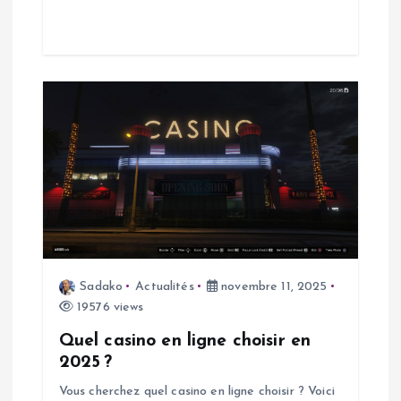
i
c
l
e
Sadako
Actualités
novembre 11, 2025
19576 views
Quel casino en ligne choisir en
2025 ?
Vous cherchez quel casino en ligne choisir ? Voici