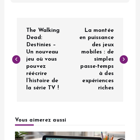
N
The Walking
La montée
a
Dead:
en puissance
Destinies –
des jeux
Un nouveau
mobiles : de
v
jeu où vous
simples
pouvez
passe-temps
i
réécrire
à des
l’histoire de
expériences
g
la série TV !
riches
a
t
Vous aimerez aussi
i