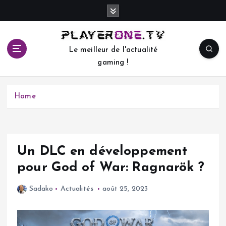
S
k
i
p
Le meilleur de l'actualité
t
gaming !
o
c
o
Home
n
t
e
n
t
Un DLC en développement
pour God of War: Ragnarök ?
Sadako
Actualités
août 25, 2023