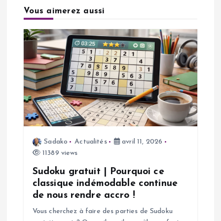
t
Vous aimerez aussi
i
o
n
d
e
Sadako
Actualités
avril 11, 2026
l
11389 views
’
Sudoku gratuit | Pourquoi ce
classique indémodable continue
a
de nous rendre accro !
Vous cherchez à faire des parties de Sudoku