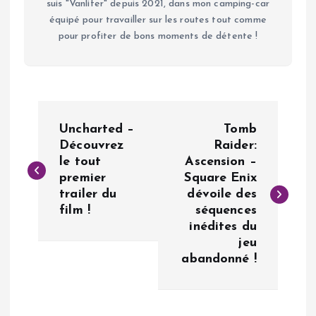
suis "Vanlifer" depuis 2021, dans mon camping-car
équipé pour travailler sur les routes tout comme
pour profiter de bons moments de détente !
N
Uncharted –
Tomb
a
Découvrez
Raider:
le tout
Ascension –
premier
Square Enix
v
trailer du
dévoile des
film !
séquences
i
inédites du
jeu
g
abandonné !
a