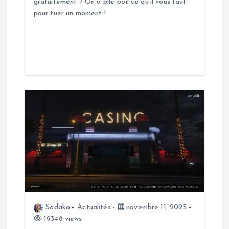
r
gratuitement ? On a pile-poil ce qu’il vous faut
pour tuer un moment !
t
i
c
l
e
Sadako
Actualités
novembre 11, 2025
19348 views