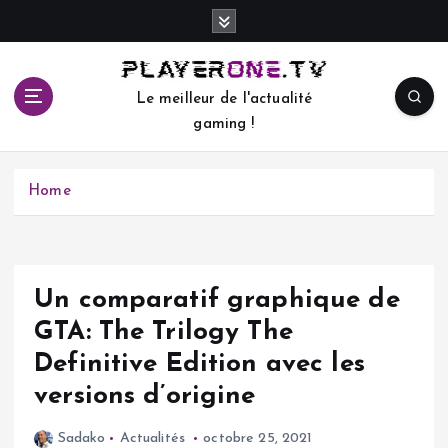
S
k
i
p
Le meilleur de l'actualité
t
gaming !
o
c
o
Home
n
t
e
n
t
Un comparatif graphique de
GTA: The Trilogy The
Definitive Edition avec les
versions d’origine
Sadako
Actualités
octobre 25, 2021