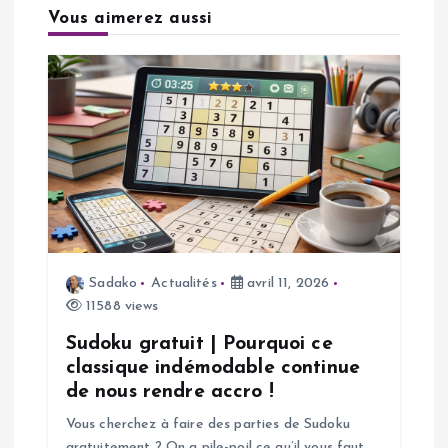
Vous aimerez aussi
t
i
o
n
d
e
Sadako
Actualités
avril 11, 2026
11588 views
l
Sudoku gratuit | Pourquoi ce
’
classique indémodable continue
de nous rendre accro !
a
Vous cherchez à faire des parties de Sudoku
gratuitement ? On a pile-poil ce qu’il vous faut