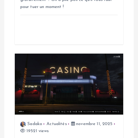
r
pour tuer un moment !
t
i
c
l
e
Sadako
Actualités
novembre 11, 2025
19521 views