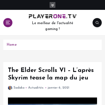
S
k
i
p
Le meilleur de l'actualité
t
gaming !
o
c
o
Home
n
t
e
n
t
The Elder Scrolls VI – L’après
Skyrim tease la map du jeu
Sadako
Actualités
janvier 6, 2021