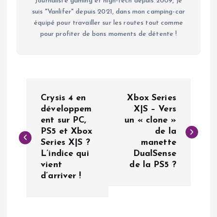
Journaliste gaming et high-tech depuis 2009, je
suis "Vanlifer" depuis 2021, dans mon camping-car
équipé pour travailler sur les routes tout comme
pour profiter de bons moments de détente !
N
Crysis 4 en
Xbox Series
a
développem
X|S – Vers
ent sur PC,
un « clone »
PS5 et Xbox
de la
v
Series X|S ?
manette
L’indice qui
DualSense
i
vient
de la PS5 ?
d’arriver !
g
a