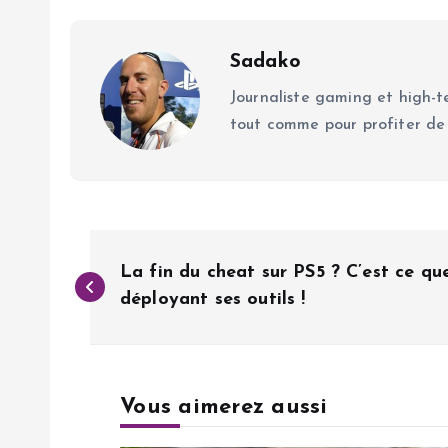
Sadako
Journaliste gaming et high-te
tout comme pour profiter de
N
La fin du cheat sur PS5 ? C’est ce q
a
déployant ses outils !
v
Vous aimerez aussi
i