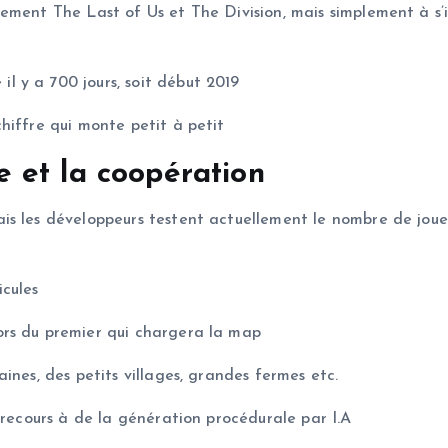
ment The Last of Us et The Division, mais simplement à s’ins
 y a 700 jours, soit début 2019
hiffre qui monte petit à petit
 et la coopération
s les développeurs testent actuellement le nombre de joueu
icules
ors du premier qui chargera la map
ines, des petits villages, grandes fermes etc.
 recours à de la génération procédurale par I.A