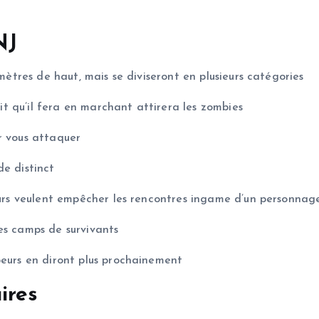
NJ
 mètres de haut, mais se diviseront en plusieurs catégories
uit qu’il fera en marchant attirera les zombies
r vous attaquer
de distinct
peurs veulent empêcher les rencontres ingame d’un personnag
es camps de survivants
peurs en diront plus prochainement
ires