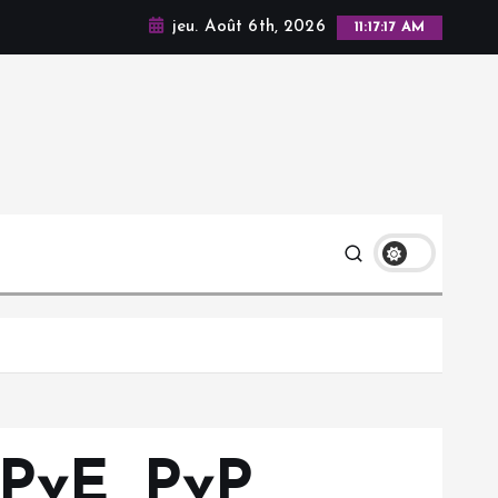
jeu. Août 6th, 2026
11:17:18 AM
PvE, PvP,