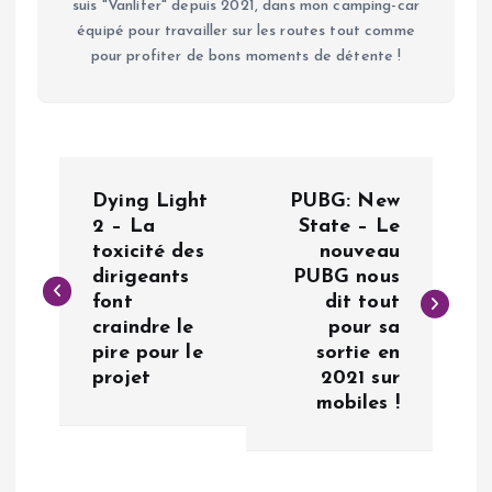
suis "Vanlifer" depuis 2021, dans mon camping-car
équipé pour travailler sur les routes tout comme
pour profiter de bons moments de détente !
N
Dying Light
PUBG: New
a
2 – La
State – Le
toxicité des
nouveau
dirigeants
PUBG nous
v
font
dit tout
craindre le
pour sa
i
pire pour le
sortie en
projet
2021 sur
g
mobiles !
a