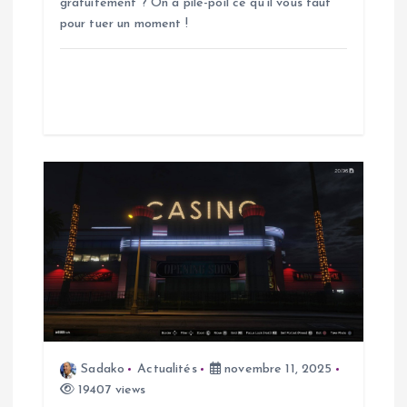
r
gratuitement ? On a pile-poil ce qu’il vous faut
pour tuer un moment !
t
i
c
l
e
Sadako
Actualités
novembre 11, 2025
19407 views