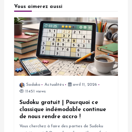
t
Vous aimerez aussi
i
o
n
d
e
Sadako
Actualités
avril 11, 2026
l
11451 views
’
Sudoku gratuit | Pourquoi ce
classique indémodable continue
a
de nous rendre accro !
Vous cherchez à faire des parties de Sudoku