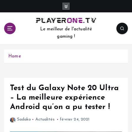
S
k
i
p
Le meilleur de l'actualité
t
gaming !
o
c
o
Home
n
t
e
n
t
Test du Galaxy Note 20 Ultra
– La meilleure expérience
Android qu’on a pu tester !
Sadako
Actualités
février 24, 2021