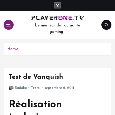
S
k
i
p
Le meilleur de l'actualité
t
gaming !
o
c
o
Home
n
t
e
n
t
Test de Vanquish
Sadako
Tests
septembre 6, 2011
Réalisation