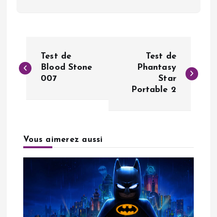
N
Test de
Test de
a
Blood Stone
Phantasy
007
Star
Portable 2
v
i
g
Vous aimerez aussi
a
t
i