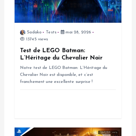
o
n
Sadako
Tests
mai 28, 2026
d
13745 views
Test de LEGO Batman:
e
L’Héritage du Chevalier Noir
Notre test de LEGO Batman: L’Héritage du
l
Chevalier Noir est disponible, et c’est
franchement une excellente surprise !
’
a
r
t