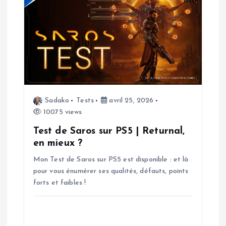
i
c
l
e
Sadako
Tests
avril 25, 2026
10075 views
Test de Saros sur PS5 | Returnal,
en mieux ?
Mon Test de Saros sur PS5 est disponible : et là
pour vous énumérer ses qualités, défauts, points
forts et faibles !