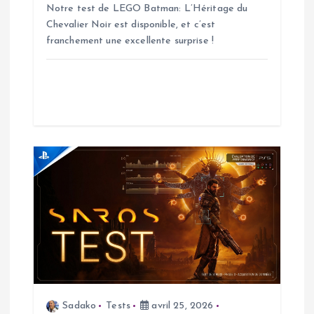
Notre test de LEGO Batman: L’Héritage du
l
Chevalier Noir est disponible, et c’est
franchement une excellente surprise !
’
a
r
t
i
c
l
e
Sadako
Tests
avril 25, 2026