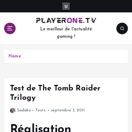
S
k
i
p
Le meilleur de l'actualité
t
gaming !
o
c
o
Home
n
t
e
n
t
Test de The Tomb Raider
Trilogy
Sadako
Tests
septembre 3, 2011
Réalisation