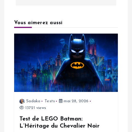
i
g
Vous aimerez aussi
a
t
i
o
n
Sadako
Tests
mai 28, 2026
d
13721 views
Test de LEGO Batman:
e
L’Héritage du Chevalier Noir