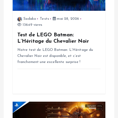
o
n
Sadako
Tests
mai 28, 2026
13649 views
d
Test de LEGO Batman:
L’Héritage du Chevalier Noir
e
Notre test de LEGO Batman: L’Héritage du
Chevalier Noir est disponible, et c’est
l
franchement une excellente surprise !
’
a
r
t