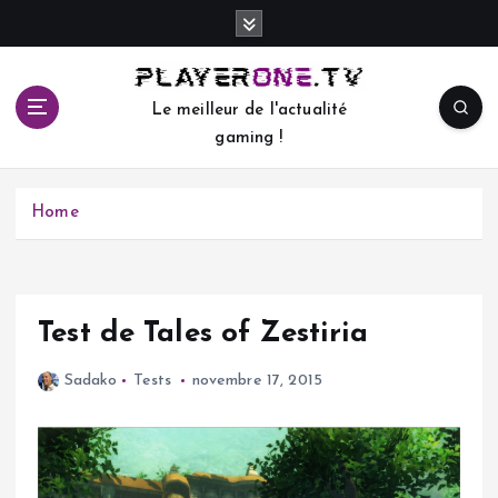
S
k
i
p
Le meilleur de l'actualité
t
gaming !
o
c
o
Home
n
t
e
n
t
Test de Tales of Zestiria
Sadako
Tests
novembre 17, 2015