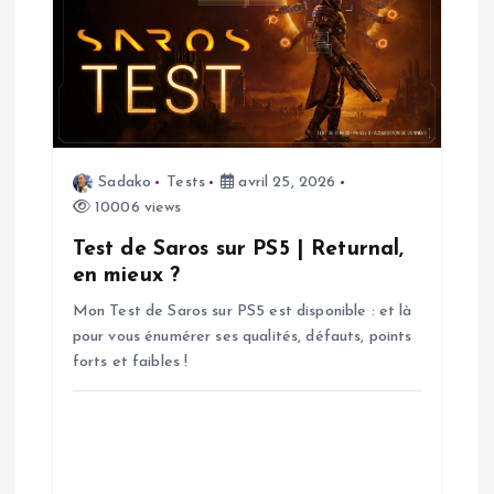
i
c
l
e
Sadako
Tests
avril 25, 2026
10006 views
Test de Saros sur PS5 | Returnal,
en mieux ?
Mon Test de Saros sur PS5 est disponible : et là
pour vous énumérer ses qualités, défauts, points
forts et faibles !