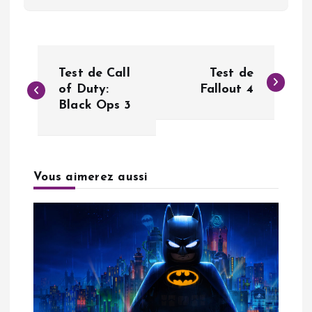
N
Test de Call
Test de
a
of Duty:
Fallout 4
Black Ops 3
v
i
Vous aimerez aussi
g
a
t
i