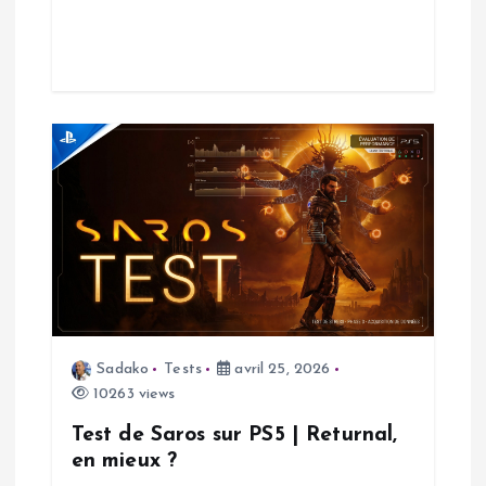
i
c
l
e
Sadako
Tests
avril 25, 2026
10263 views
Test de Saros sur PS5 | Returnal,
en mieux ?