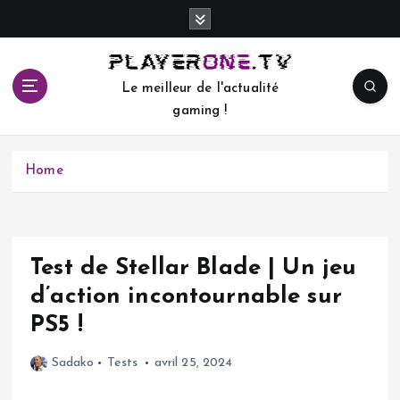
S
k
i
p
Le meilleur de l'actualité
t
gaming !
o
c
o
Home
n
t
e
n
t
Test de Stellar Blade | Un jeu
d’action incontournable sur
PS5 !
Sadako
Tests
avril 25, 2024