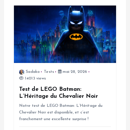
o
n
d
e
l
Sadako
Tests
mai 28, 2026
14013 views
’
Test de LEGO Batman:
a
L’Héritage du Chevalier Noir
Notre test de LEGO Batman: L’Héritage du
r
Chevalier Noir est disponible, et c’est
franchement une excellente surprise !
t