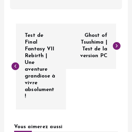
N
Test de
Ghost of
a
Final
Tsushima |
Fantasy VII
Test de la
Rebirth |
version PC
v
Une
aventure
i
grandiose à
vivre
g
absolument
!
a
t
Vous aimerez aussi
i