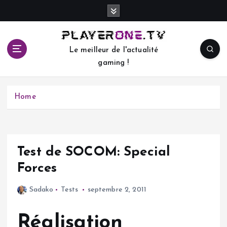
S
k
i
p
Le meilleur de l'actualité
t
gaming !
o
c
o
Home
n
t
e
n
t
Test de SOCOM: Special
Forces
Sadako
Tests
septembre 2, 2011
Réalisation