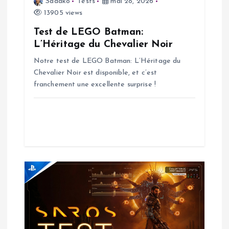
Sadako
Tests
mai 28, 2026
e
13905 views
l
Test de LEGO Batman:
L’Héritage du Chevalier Noir
’
Notre test de LEGO Batman: L’Héritage du
Chevalier Noir est disponible, et c’est
a
franchement une excellente surprise !
r
t
i
c
l