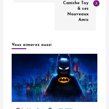
Caniche Toy
v
& ses
Nouveaux
i
Amis
g
a
Vous aimerez aussi
t
i
o
n
d