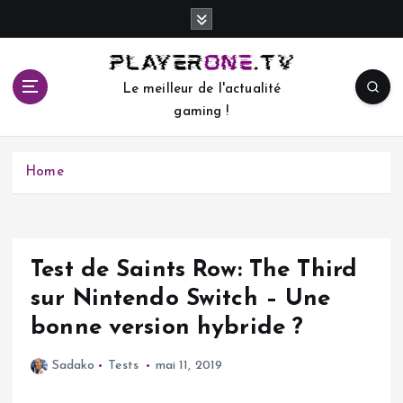
S
k
i
p
Le meilleur de l'actualité
t
gaming !
o
c
o
Home
n
t
e
n
t
Test de Saints Row: The Third
sur Nintendo Switch – Une
bonne version hybride ?
Sadako
Tests
mai 11, 2019