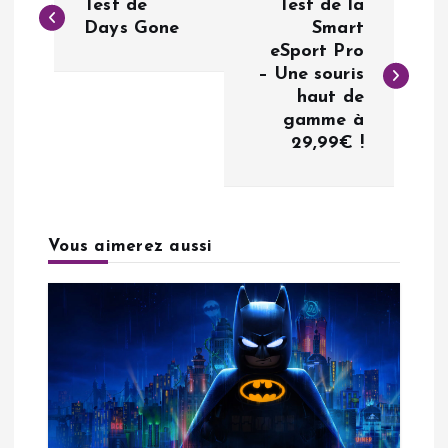
Test de
Test de la
a
Days Gone
Smart
eSport Pro
– Une souris
v
haut de
gamme à
i
29,99€ !
g
a
Vous aimerez aussi
t
i
o
n