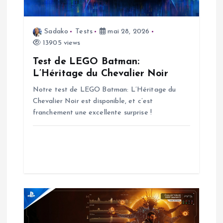
d
Sadako
Tests
mai 28, 2026
e
13905 views
l
Test de LEGO Batman:
L’Héritage du Chevalier Noir
’
Notre test de LEGO Batman: L’Héritage du
Chevalier Noir est disponible, et c’est
a
franchement une excellente surprise !
r
t
i
c