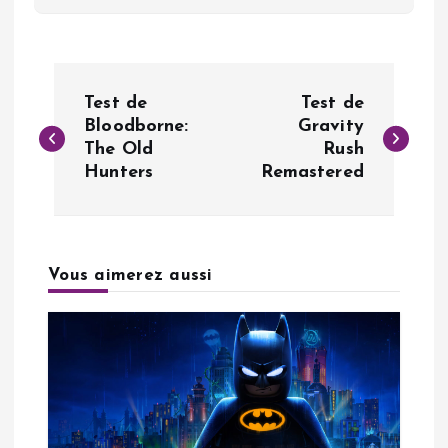
N
Test de
Test de
a
Bloodborne:
Gravity
The Old
Rush
Hunters
Remastered
v
i
g
Vous aimerez aussi
a
t
i