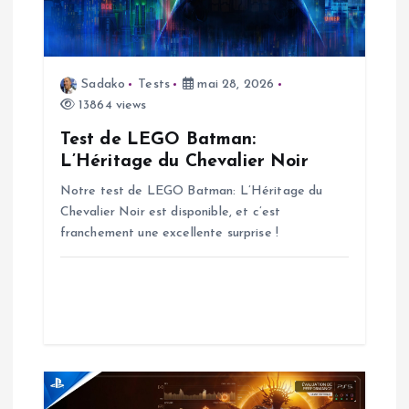
o
n
Sadako
Tests
mai 28, 2026
d
13864 views
Test de LEGO Batman:
e
L’Héritage du Chevalier Noir
Notre test de LEGO Batman: L’Héritage du
l
Chevalier Noir est disponible, et c’est
franchement une excellente surprise !
’
a
r
t