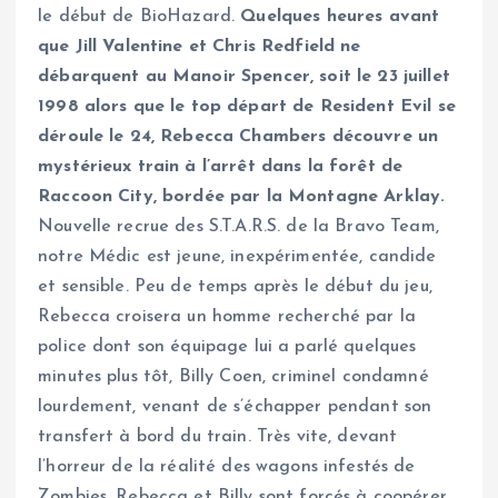
le début de BioHazard.
Quelques heures avant
que Jill Valentine et Chris Redfield ne
débarquent au Manoir Spencer, soit le 23 juillet
1998 alors que le top départ de Resident Evil se
déroule le 24, Rebecca Chambers découvre un
mystérieux train à l’arrêt dans la forêt de
Raccoon City, bordée par la Montagne Arklay.
Nouvelle recrue des S.T.A.R.S. de la Bravo Team,
notre Médic est jeune, inexpérimentée, candide
et sensible. Peu de temps après le début du jeu,
Rebecca croisera un homme recherché par la
police dont son équipage lui a parlé quelques
minutes plus tôt, Billy Coen, criminel condamné
lourdement, venant de s’échapper pendant son
transfert à bord du train. Très vite, devant
l’horreur de la réalité des wagons infestés de
Zombies, Rebecca et Billy sont forcés à coopérer