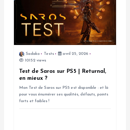
i
c
l
e
Sadako
Tests
avril 25, 2026
10152 views
Test de Saros sur PS5 | Returnal,
en mieux ?
Mon Test de Saros sur PS5 est disponible : et là
pour vous énumérer ses qualités, défauts, points
forts et faibles !