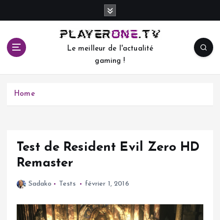
S
k
i
p
Le meilleur de l'actualité
t
gaming !
o
c
o
Home
n
t
e
n
t
Test de Resident Evil Zero HD
Remaster
Sadako
Tests
février 1, 2016