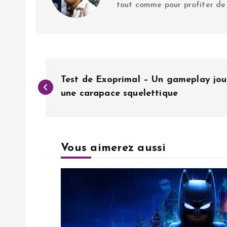
tout comme pour profiter de
N
Test de Exoprimal – Un gameplay joui
a
une carapace squelettique
v
Vous aimerez aussi
i
g
a