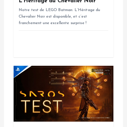
L’Héritage du Chevalier Noir
l
Notre test de LEGO Batman: L’Héritage du
Chevalier Noir est disponible, et c’est
’
franchement une excellente surprise !
a
r
t
i
c
l
e