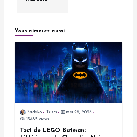
i
g
Vous aimerez aussi
a
t
i
o
n
d
Sadako
Tests
mai 28, 2026
13885 views
e
Test de LEGO Batman: