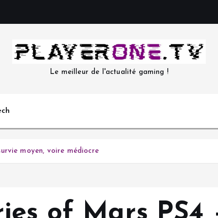
Le meilleur de l'actualité gaming !
ech
urvie moyen, voire médiocre
ies of Mars PS4 