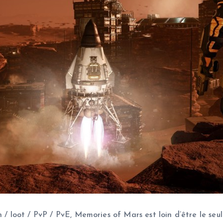
n / loot / PvP / PvE, Memories of Mars est loin d’être le s