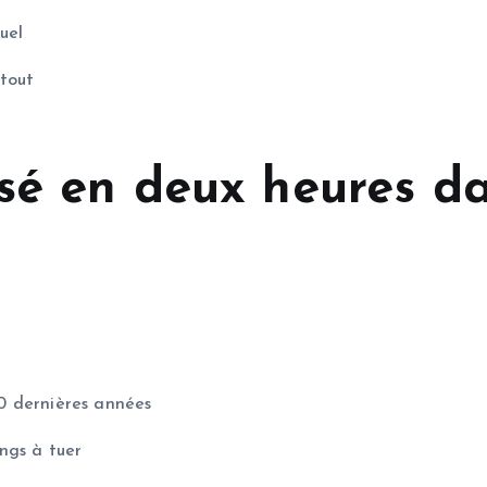
uel
rtout
ssé en deux heures d
 10 dernières années
ngs à tuer