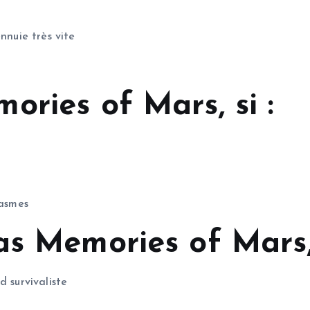
nnuie très vite
ries of Mars, si :
tasmes
as Memories of Mars,
d survivaliste