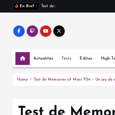
S
T
e
s
t
d
e
S
a
r
o
s
s
u
En Bref :
k
i
p
t
o
c
o
Actualités
Tests
Editos
High-T
n
t
e
n
Home
Test de Memories of Mars PS4 – Un jeu de s
t
Test de Memor