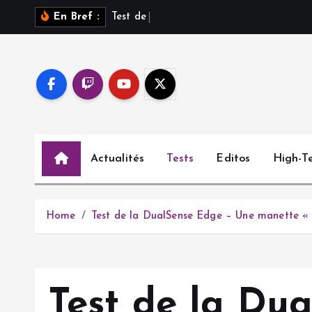
S
T
e
s
t
d
e
S
a
r
o
s
En Bref :
k
i
p
t
o
c
o
Actualités
Tests
Editos
High-T
n
t
e
n
Home
Test de la DualSense Edge – Une manette « P
t
Test de la Du