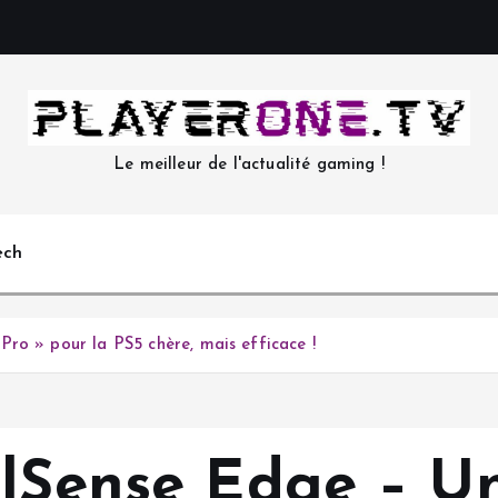
Le meilleur de l'actualité gaming !
ech
ro » pour la PS5 chère, mais efficace !
alSense Edge – U