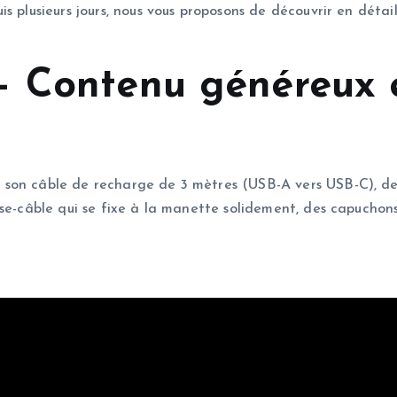
s plusieurs jours, nous vous proposons de découvrir en détail
– Contenu généreux 
son câble de recharge de 3 mètres (USB-A vers USB-C), des 
sse-câble qui se fixe à la manette solidement, des capuchon