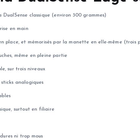
la DualSense classique (environ 300 grammes)
rise en main
n place, et mémorisés par la manette en elle-même (trois pr
uches, même en pleine partie
e, sur trois niveaux
sticks analogiques
ables
que, surtout en filiaire
 dures ni trop mous