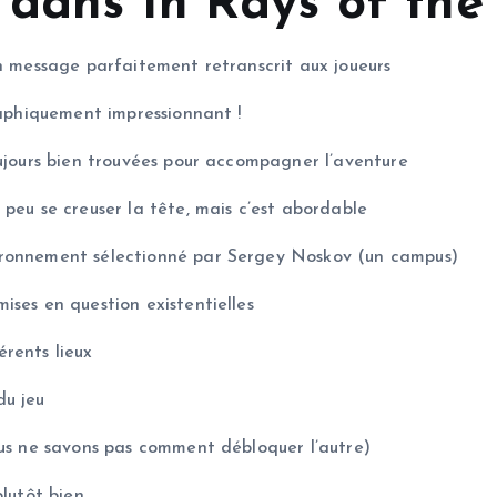
 dans In Rays of the
un message parfaitement retranscrit aux joueurs
raphiquement impressionnant !
oujours bien trouvées pour accompagner l’aventure
peu se creuser la tête, mais c’est abordable
ironnement sélectionné par Sergey Noskov (un campus)
ises en question existentielles
rents lieux
du jeu
ous ne savons pas comment débloquer l’autre)
plutôt bien