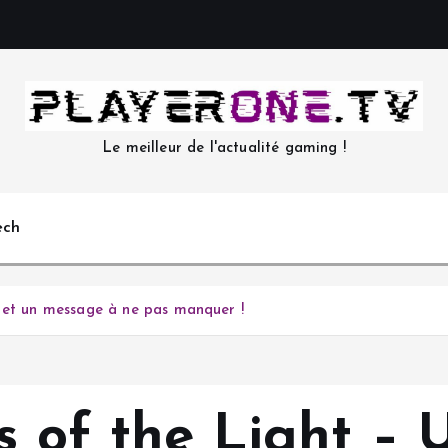
Le meilleur de l'actualité gaming !
ech
e et un message à ne pas manquer !
s of the Light –