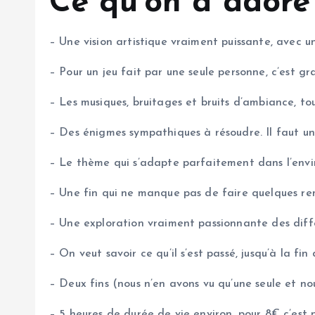
Ce qu’on a adoré
– Une vision artistique vraiment puissante, avec 
– Pour un jeu fait par une seule personne, c’est g
– Les musiques, bruitages et bruits d’ambiance, t
– Des énigmes sympathiques à résoudre. Il faut un 
– Le thème qui s’adapte parfaitement dans l’env
– Une fin qui ne manque pas de faire quelques rem
– Une exploration vraiment passionnante des diffé
– On veut savoir ce qu’il s’est passé, jusqu’à la fin 
– Deux fins (nous n’en avons vu qu’une seule et n
– 5 heures de durée de vie environ, pour 8€ c’est 