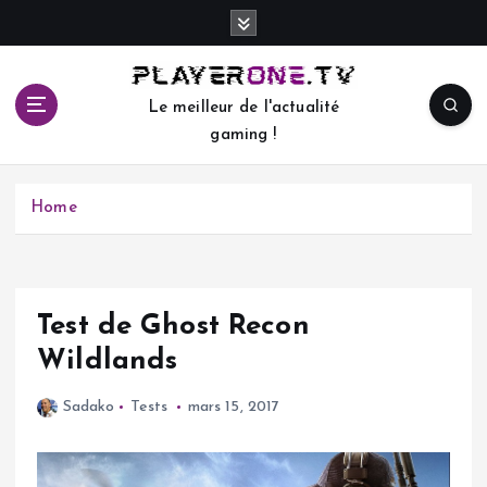
S
k
i
p
Le meilleur de l'actualité
t
gaming !
o
c
o
Home
n
t
e
n
t
Test de Ghost Recon
Wildlands
Sadako
Tests
mars 15, 2017