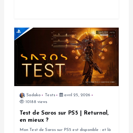
a
r
t
i
c
l
e
Sadako
Tests
avril 25, 2026
10188 views
Test de Saros sur PS5 | Returnal,
en mieux ?
Mon Test de Saros sur PS5 est disponible : et là