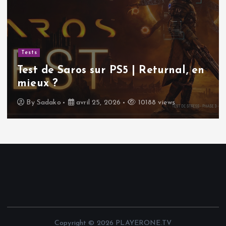
Actualités
Sudoku gratuit | Pourquoi ce
classique indémodable continue de
nous rendre accro !
By
Sadako
avril 11, 2026
11701 views
Copyright © 2026 PLAYERONE.TV