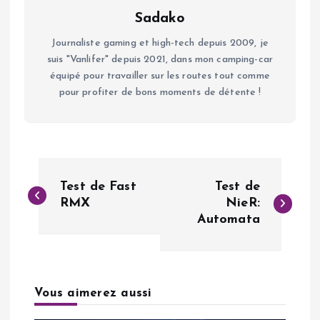
Sadako
Journaliste gaming et high-tech depuis 2009, je
suis "Vanlifer" depuis 2021, dans mon camping-car
équipé pour travailler sur les routes tout comme
pour profiter de bons moments de détente !
N
Test de Fast
Test de
a
RMX
NieR:
Automata
v
i
Vous aimerez aussi
g