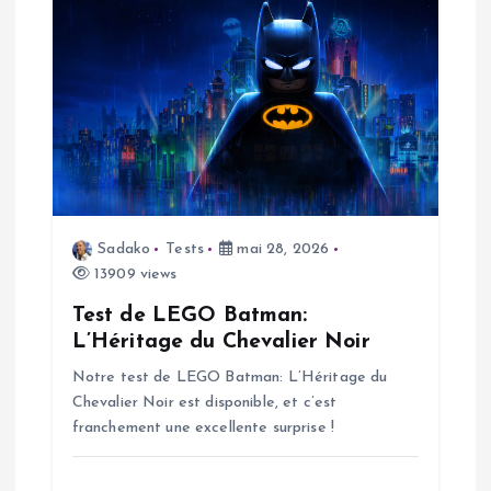
a
t
i
o
n
Sadako
Tests
mai 28, 2026
13909 views
d
Test de LEGO Batman:
L’Héritage du Chevalier Noir
e
Notre test de LEGO Batman: L’Héritage du
Chevalier Noir est disponible, et c’est
l
franchement une excellente surprise !
’