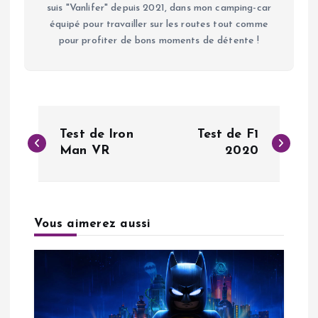
suis "Vanlifer" depuis 2021, dans mon camping-car
équipé pour travailler sur les routes tout comme
pour profiter de bons moments de détente !
N
Test de Iron
Test de F1
a
Man VR
2020
v
i
Vous aimerez aussi
g
a