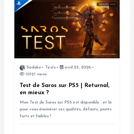
r
t
i
c
l
Sadako
Tests
avril 25, 2026
e
10121 views
Test de Saros sur PS5 | Returnal,
en mieux ?
Mon Test de Saros sur PS5 est disponible : et là
pour vous énumérer ses qualités, défauts, points
forts et faibles !