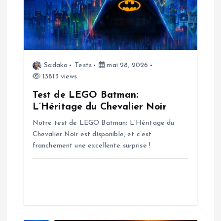
t
i
o
Sadako
Tests
mai 28, 2026
n
13813 views
Test de LEGO Batman:
d
L’Héritage du Chevalier Noir
Notre test de LEGO Batman: L’Héritage du
e
Chevalier Noir est disponible, et c’est
franchement une excellente surprise !
l
’
a