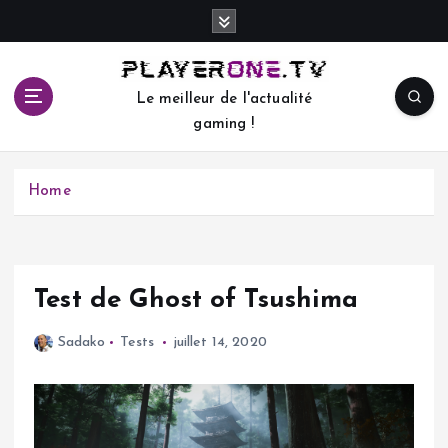
S
k
i
p
Le meilleur de l'actualité
t
gaming !
o
c
o
Home
n
t
e
n
t
Test de Ghost of Tsushima
Sadako
Tests
juillet 14, 2020