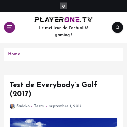
S
k
i
p
Le meilleur de l'actualité
t
gaming !
o
c
o
Home
n
t
e
n
t
Test de Everybody’s Golf
(2017)
Sadako
Tests
septembre 1, 2017