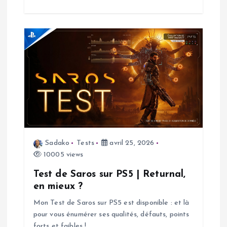
a
r
t
i
c
l
Sadako
Tests
avril 25, 2026
e
10005 views
Test de Saros sur PS5 | Returnal,
en mieux ?
Mon Test de Saros sur PS5 est disponible : et là
pour vous énumérer ses qualités, défauts, points
forts et faibles !