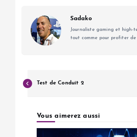
Sadako
Journaliste gaming et high-te
tout comme pour profiter de
N
Test de Conduit 2
a
v
Vous aimerez aussi
i