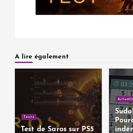
l
’
a
r
A lire également
t
i
Actuali
c
Sudok
Tests
Pourq
l
Test de Saros sur PS5
indé