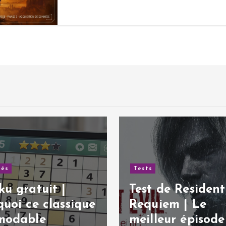
tés
Tests
u gratuit |
Test de Resident 
uoi ce classique
Requiem | Le
modable
meilleur épisode