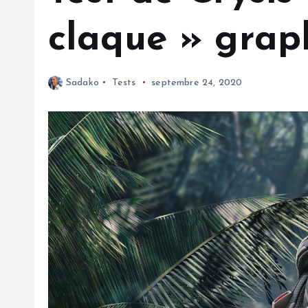
claque » grap
Sadako
Tests
septembre 24, 2020