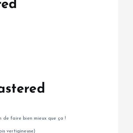
red
astered
 de faire bien mieux que ça !
is vertigineuse)