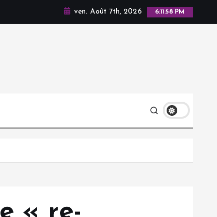
ven. Août 7th, 2026
6:11:59 PM
e « re-