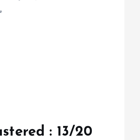
e
stered : 13/20