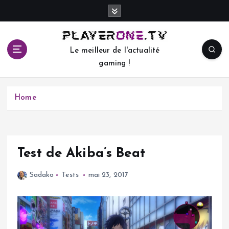
S
k
i
p
Le meilleur de l'actualité
t
gaming !
o
c
o
Home
n
t
e
n
t
Test de Akiba’s Beat
Sadako
Tests
mai 23, 2017