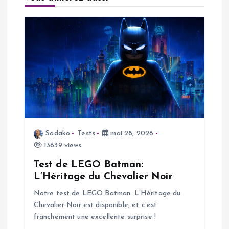
g
a
t
i
o
n
Sadako
Tests
mai 28, 2026
13639 views
d
Test de LEGO Batman:
L’Héritage du Chevalier Noir
e
Notre test de LEGO Batman: L’Héritage du
Chevalier Noir est disponible, et c’est
l
franchement une excellente surprise !