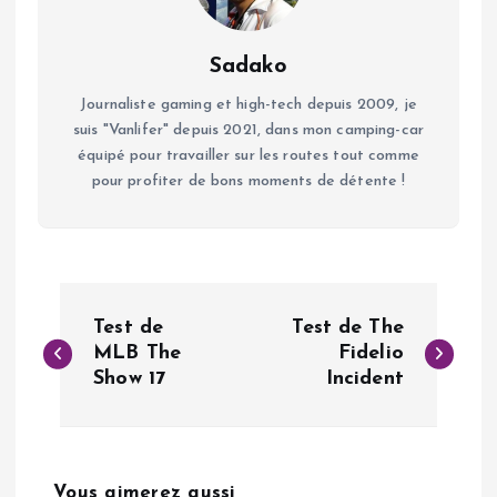
Sadako
Journaliste gaming et high-tech depuis 2009, je
suis "Vanlifer" depuis 2021, dans mon camping-car
équipé pour travailler sur les routes tout comme
pour profiter de bons moments de détente !
N
Test de
Test de The
a
MLB The
Fidelio
Show 17
Incident
v
i
Vous aimerez aussi