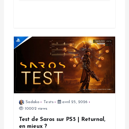
’
a
r
t
i
c
l
e
Sadako
Tests
avril 25, 2026
10002 views
Test de Saros sur PS5 | Returnal,
en mieux ?