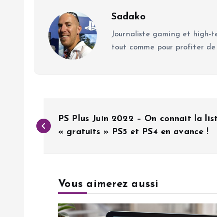
Sadako
Journaliste gaming et high-te
tout comme pour profiter de
N
PS Plus Juin 2022 – On connait la lis
a
« gratuits » PS5 et PS4 en avance !
v
Vous aimerez aussi
i