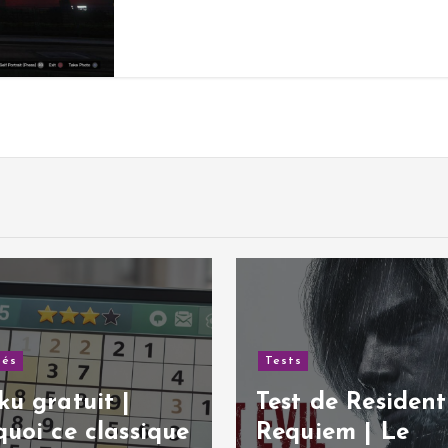
tés
Tests
u gratuit |
Test de Resident 
uoi ce classique
Requiem | Le