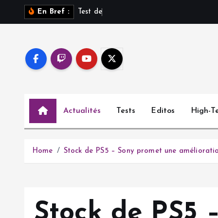
S
T
e
s
t
d
e
S
a
r
o
s
En Bref :
k
i
p
t
o
c
o
Actualités
Tests
Editos
High-T
n
t
e
n
Home
Stock de PS5 – Sony promet une améliorati
t
Stock de PS5 