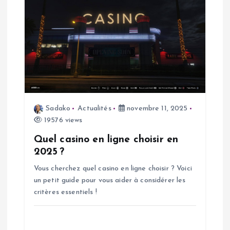
l
e
Sadako
Actualités
novembre 11, 2025
19576 views
Quel casino en ligne choisir en
2025 ?
Vous cherchez quel casino en ligne choisir ? Voici
un petit guide pour vous aider à considérer les
critères essentiels !