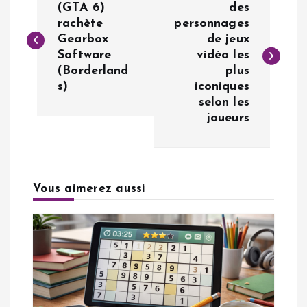
a
(GTA 6)
des
rachète
personnages
Gearbox
de jeux
v
Software
vidéo les
(Borderland
plus
i
s)
iconiques
selon les
g
joueurs
a
t
Vous aimerez aussi
i
o
n