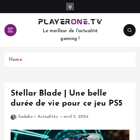
S
k
i
p
Le meilleur de l'actualité
t
gaming !
o
c
o
Home
n
t
e
n
t
Stellar Blade | Une belle
durée de vie pour ce jeu PS5
Sadako
Actualités
avril 5, 2024