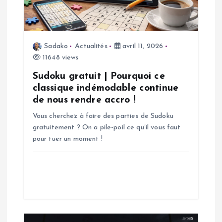
d
e
Sadako
Actualités
avril 11, 2026
l
11648 views
’
Sudoku gratuit | Pourquoi ce
classique indémodable continue
a
de nous rendre accro !
Vous cherchez à faire des parties de Sudoku
r
gratuitement ? On a pile-poil ce qu’il vous faut
pour tuer un moment !
t
i
c