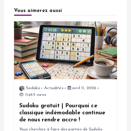
t
Vous aimerez aussi
i
o
n
d
e
Sadako
Actualités
avril 11, 2026
l
11465 views
’
Sudoku gratuit | Pourquoi ce
classique indémodable continue
a
de nous rendre accro !
Vous cherchez à faire des parties de Sudoku