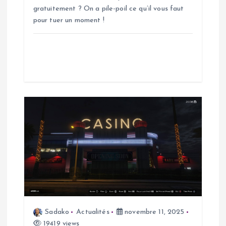
r
gratuitement ? On a pile-poil ce qu’il vous faut
pour tuer un moment !
t
i
c
l
e
Sadako
Actualités
novembre 11, 2025
19419 views