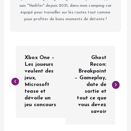
suis "Vanlifer" depuis 2021, dans mon camping-car
équipé pour travailler sur les routes tout comme
pour profiter de bons moments de détente !
N
Xbox One –
Ghost
a
Les joueurs
Recon:
veulent des
Breakpoint
jeux,
– Gameplay,
v
Microsoft
date de
tease et
sortie et
i
dévoile un
tout ce que
jeu concours
vous devez
g
savoir
a