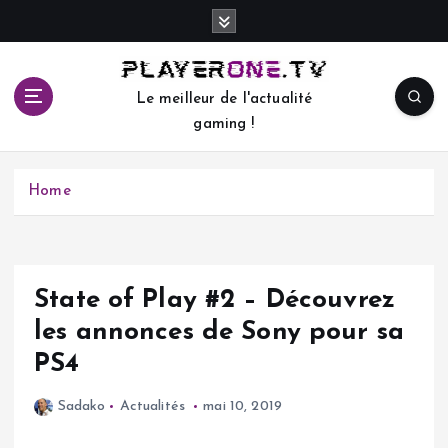
S
k
i
p
Le meilleur de l'actualité
t
gaming !
o
c
o
Home
n
t
e
n
t
State of Play #2 – Découvrez
les annonces de Sony pour sa
PS4
Sadako
Actualités
mai 10, 2019