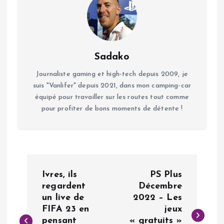
Sadako
Journaliste gaming et high-tech depuis 2009, je
suis "Vanlifer" depuis 2021, dans mon camping-car
équipé pour travailler sur les routes tout comme
pour profiter de bons moments de détente !
N
Ivres, ils
PS Plus
a
regardent
Décembre
un live de
2022 – Les
FIFA 23 en
jeux
v
pensant
« gratuits »