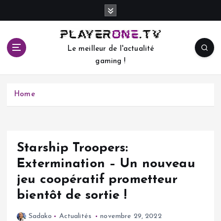
S
k
i
p
Le meilleur de l'actualité
t
gaming !
o
c
o
Home
n
t
e
n
t
Starship Troopers:
Extermination – Un nouveau
jeu coopératif prometteur
bientôt de sortie !
Sadako
Actualités
novembre 29, 2022