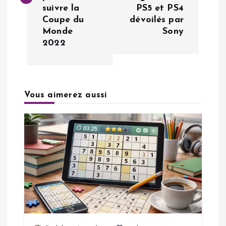
suivre la
PS5 et PS4
i
Coupe du
dévoilés par
Monde
Sony
g
2022
a
t
Vous aimerez aussi
i
o
n
d
e