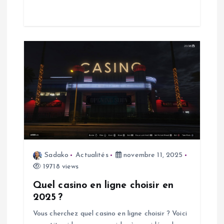
i
c
l
e
Sadako
Actualités
novembre 11, 2025
19718 views
Quel casino en ligne choisir en
2025 ?
Vous cherchez quel casino en ligne choisir ? Voici