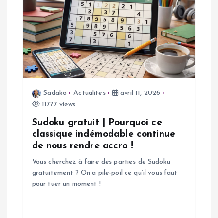
o
n
d
e
Sadako
Actualités
avril 11, 2026
11777 views
l
Sudoku gratuit | Pourquoi ce
’
classique indémodable continue
de nous rendre accro !
a
Vous cherchez à faire des parties de Sudoku
gratuitement ? On a pile-poil ce qu’il vous faut
r
pour tuer un moment !
t