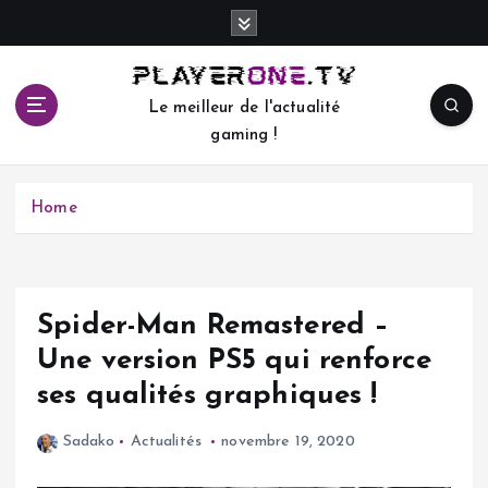
S
k
i
p
Le meilleur de l'actualité
t
gaming !
o
c
o
Home
n
t
e
n
t
Spider-Man Remastered –
Une version PS5 qui renforce
ses qualités graphiques !
Sadako
Actualités
novembre 19, 2020