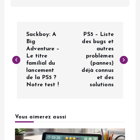
N
Sackboy: A
PS5 – Liste
a
Big
des bugs et
Adventure –
autres
Le titre
problèmes
v
familial du
(pannes)
lancement
déjà connus
i
de la PS5 ?
et des
Notre test !
solutions
g
a
Vous aimerez aussi
t
i