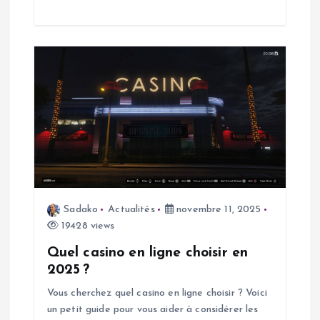
c
l
e
Sadako
Actualités
novembre 11, 2025
19428 views
Quel casino en ligne choisir en
2025 ?
Vous cherchez quel casino en ligne choisir ? Voici
un petit guide pour vous aider à considérer les