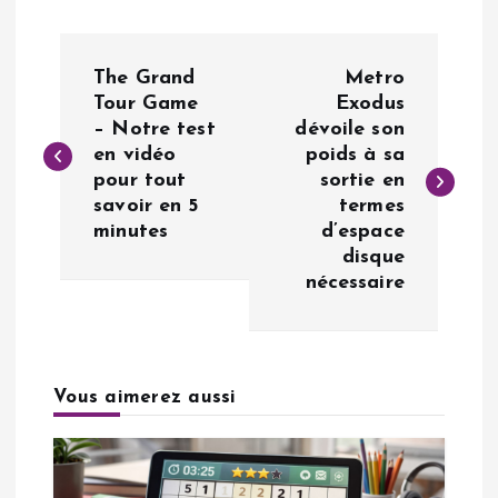
N
The Grand
Metro
a
Tour Game
Exodus
– Notre test
dévoile son
en vidéo
poids à sa
v
pour tout
sortie en
savoir en 5
termes
i
minutes
d’espace
disque
g
nécessaire
a
t
Vous aimerez aussi
i
o