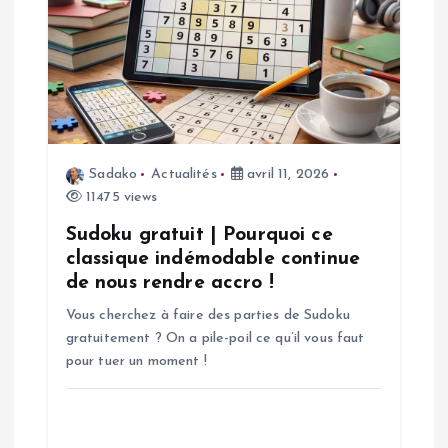
n
d
e
Sadako
Actualités
avril 11, 2026
l
11475 views
’
Sudoku gratuit | Pourquoi ce
classique indémodable continue
a
de nous rendre accro !
Vous cherchez à faire des parties de Sudoku
r
gratuitement ? On a pile-poil ce qu’il vous faut
pour tuer un moment !
t
i