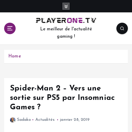
S
k
i
p
Le meilleur de l'actualité
t
gaming !
o
c
o
Home
n
t
e
n
t
Spider-Man 2 – Vers une
sortie sur PS5 par Insomniac
Games ?
Sadako
Actualités
janvier 28, 2019