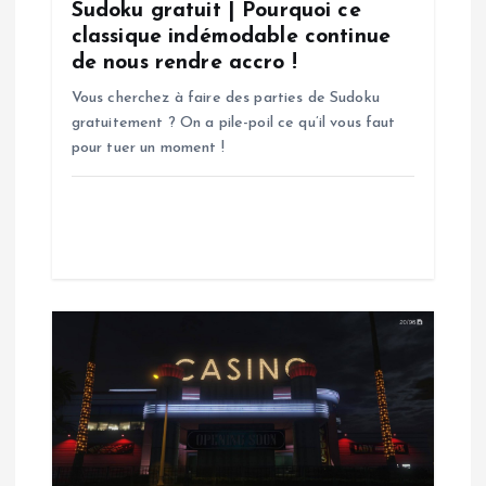
Sudoku gratuit | Pourquoi ce
’
classique indémodable continue
de nous rendre accro !
a
Vous cherchez à faire des parties de Sudoku
gratuitement ? On a pile-poil ce qu’il vous faut
r
pour tuer un moment !
t
i
c
l
e