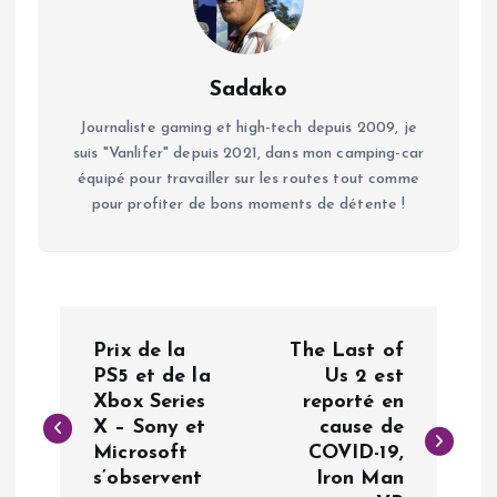
Sadako
Journaliste gaming et high-tech depuis 2009, je
suis "Vanlifer" depuis 2021, dans mon camping-car
équipé pour travailler sur les routes tout comme
pour profiter de bons moments de détente !
N
Prix de la
The Last of
a
PS5 et de la
Us 2 est
Xbox Series
reporté en
X – Sony et
cause de
v
Microsoft
COVID-19,
s’observent
Iron Man
i