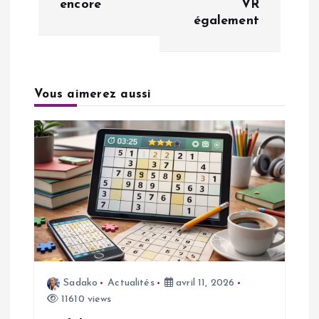
encore
VR
également
g
a
Vous aimerez aussi
t
i
o
n
d
e
Sadako
Actualités
avril 11, 2026
11610 views
l