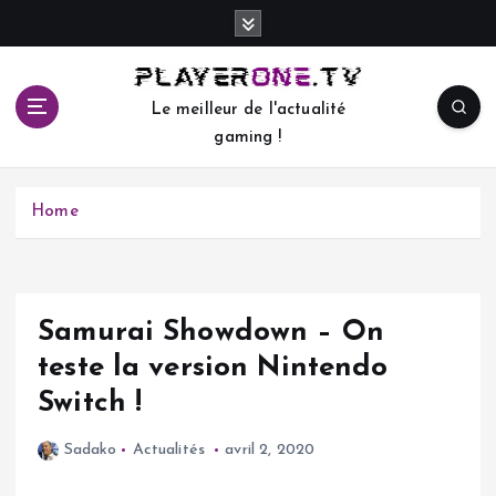
S
k
i
p
Le meilleur de l'actualité
t
gaming !
o
c
o
Home
n
t
e
n
t
Samurai Showdown – On
teste la version Nintendo
Switch !
Sadako
Actualités
avril 2, 2020