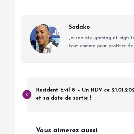
Sadako
Journaliste gaming et high-te
tout comme pour profiter de
N
Resident Evil 8 – Un RDV ce 21.01.2
a
et sa date de sortie !
v
Vous aimerez aussi