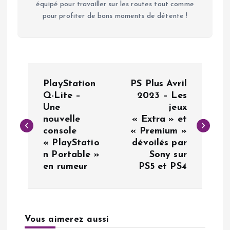
équipé pour travailler sur les routes tout comme
pour profiter de bons moments de détente !
N
PlayStation
PS Plus Avril
a
Q-Lite –
2023 – Les
Une
jeux
nouvelle
« Extra » et
v
console
« Premium »
« PlayStatio
dévoilés par
i
n Portable »
Sony sur
en rumeur
PS5 et PS4
g
a
Vous aimerez aussi
t