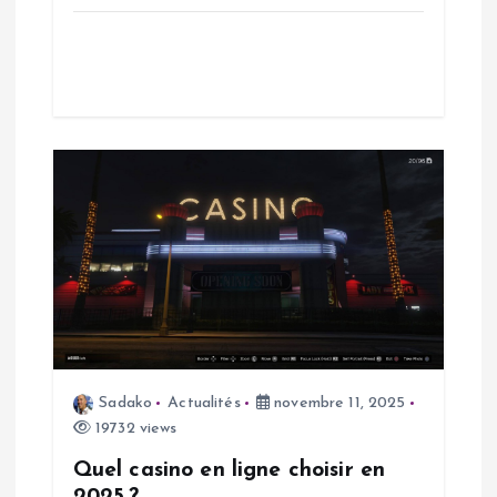
t
i
c
l
e
Sadako
Actualités
novembre 11, 2025
19732 views
Quel casino en ligne choisir en