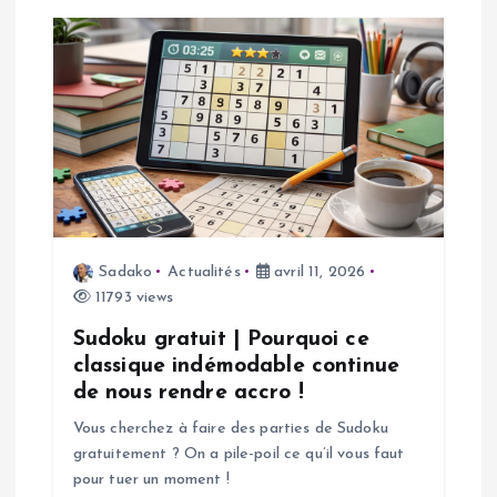
i
o
n
d
e
Sadako
Actualités
avril 11, 2026
11793 views
l
Sudoku gratuit | Pourquoi ce
’
classique indémodable continue
de nous rendre accro !
a
Vous cherchez à faire des parties de Sudoku
gratuitement ? On a pile-poil ce qu’il vous faut
r
pour tuer un moment !