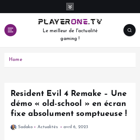
S
k
i
p
Le meilleur de l'actualité
t
gaming !
o
c
o
Home
n
t
e
n
t
Resident Evil 4 Remake – Une
démo « old-school » en écran
fixe absolument somptueuse !
Sadako
Actualités
avril 6, 2023