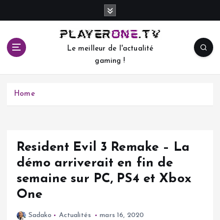
S
k
i
p
Le meilleur de l'actualité
t
gaming !
o
c
o
Home
n
t
e
n
t
Resident Evil 3 Remake – La
démo arriverait en fin de
semaine sur PC, PS4 et Xbox
One
Sadako
Actualités
mars 16, 2020