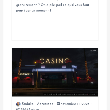
t
gratuitement ? On a pile-poil ce qu’il vous faut
i
pour tuer un moment !
c
l
e
Sadako
Actualités
novembre 11, 2025
19643 views