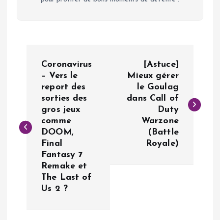
N
Coronavirus
[Astuce]
a
– Vers le
Mieux gérer
report des
le Goulag
sorties des
dans Call of
v
gros jeux
Duty
comme
Warzone
i
DOOM,
(Battle
Final
Royale)
g
Fantasy 7
Remake et
a
The Last of
Us 2 ?
t