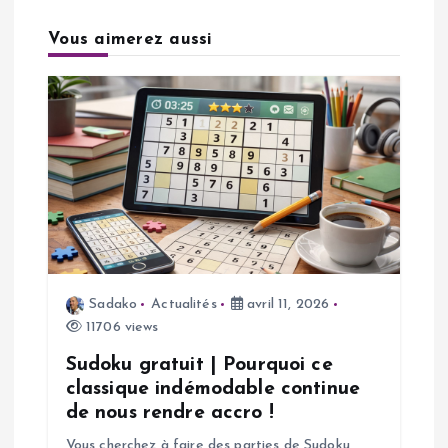
i
Vous aimerez aussi
o
n
d
e
l
’
Sadako
Actualités
avril 11, 2026
11706 views
a
Sudoku gratuit | Pourquoi ce
classique indémodable continue
r
de nous rendre accro !
Vous cherchez à faire des parties de Sudoku