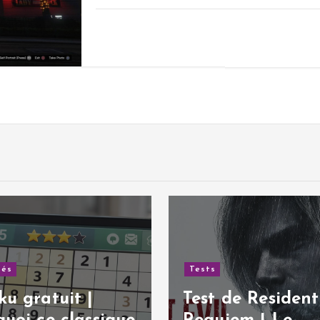
sts
st de Resident Evil:
Tests