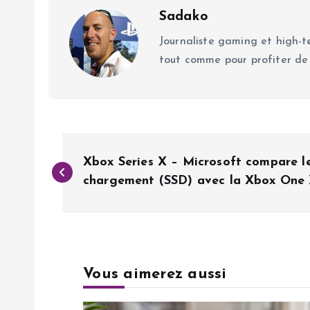
Sadako
Journaliste gaming et high-te
tout comme pour profiter de
N
Xbox Series X – Microsoft compare l
a
chargement (SSD) avec la Xbox One 
v
i
Vous aimerez aussi
g