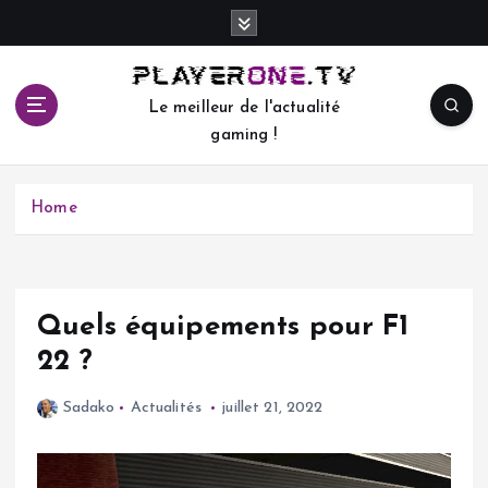
S
k
i
p
Le meilleur de l'actualité
t
gaming !
o
c
o
Home
n
t
e
n
t
Quels équipements pour F1
22 ?
Sadako
Actualités
juillet 21, 2022