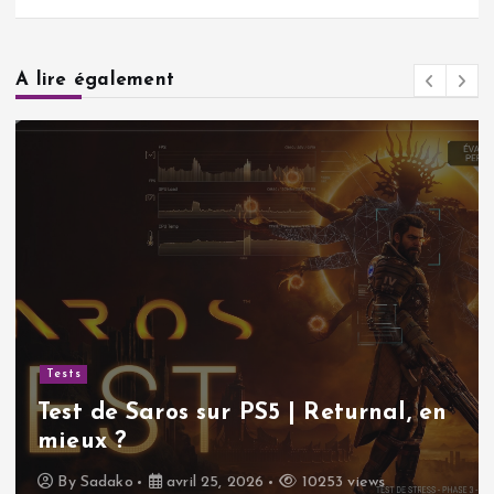
A lire également
Actualités
Sudoku gratuit | Pourqu
 Returnal, en
classique indémodable 
nous rendre accro !
0253 views
By
Sadako
avril 11, 2026
117