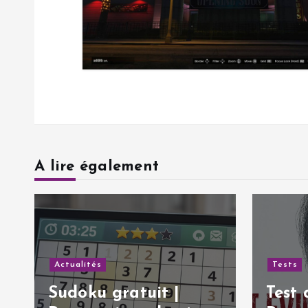
l
’
a
r
t
A lire également
i
c
Actualités
Tests
l
Sudoku gratuit |
Test 