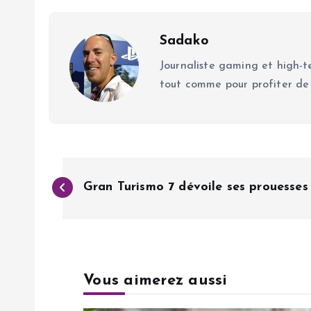
Sadako
Journaliste gaming et high-te
tout comme pour profiter de
N
Gran Turismo 7 dévoile ses prouesses
a
v
Vous aimerez aussi
i