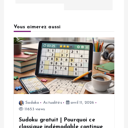
g
a
Vous aimerez aussi
t
i
o
n
d
e
Sadako
Actualités
avril 11, 2026
11653 views
l
Sudoku gratuit | Pourquoi ce
classique indémodable continue