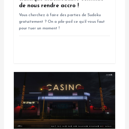
’
de nous rendre accro !
a
Vous cherchez à faire des parties de Sudoku
gratuitement ? On a pile-poil ce qu’il vous faut
r
pour tuer un moment !
t
i
c
l
e