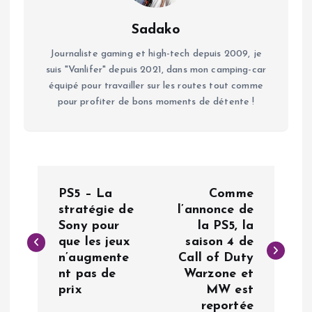
Sadako
Journaliste gaming et high-tech depuis 2009, je
suis "Vanlifer" depuis 2021, dans mon camping-car
équipé pour travailler sur les routes tout comme
pour profiter de bons moments de détente !
N
PS5 – La
Comme
a
stratégie de
l’annonce de
Sony pour
la PS5, la
que les jeux
saison 4 de
v
n’augmente
Call of Duty
nt pas de
Warzone et
i
prix
MW est
reportée