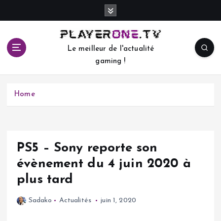
S
k
i
p
Le meilleur de l'actualité
t
gaming !
o
c
o
Home
n
t
e
n
t
PS5 – Sony reporte son
évènement du 4 juin 2020 à
plus tard
Sadako
Actualités
juin 1, 2020