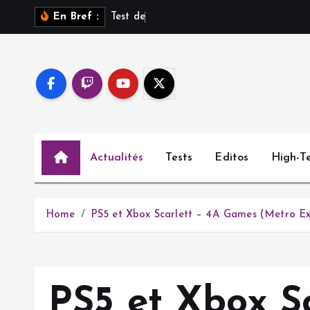
S
T
e
s
t
d
e
S
a
r
o
s
s
u
En Bref :
k
i
p
t
o
c
o
Actualités
Tests
Editos
High-T
n
t
e
n
Home
PS5 et Xbox Scarlett – 4A Games (Metro Exo
t
PS5 et Xbox S