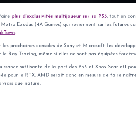
 faire
plus d’exclusivités multijoueur sur sa PS5
, tout en co
de Metro Exodus (4A Games) qui reviennent sur les futures c
akTown
.
 les prochaines consoles de Sony et Microsoft, les dévelop
r le Ray Tracing, même si elles ne sont pas équipées forcé
ssance suffisante de la part des PS5 et Xbox Scarlett pou
ée pour le RTX. AMD serait donc en mesure de faire naître
 vrais que nature.