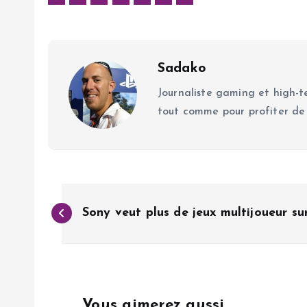
Sadako
Journaliste gaming et high-te
tout comme pour profiter de
N
Sony veut plus de jeux multijoueur su
a
v
Vous aimerez aussi