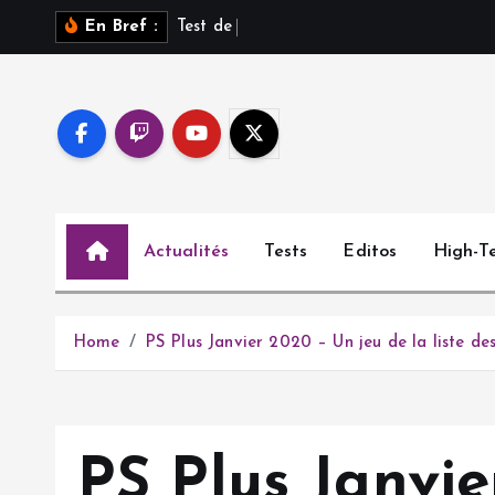
S
T
e
s
t
d
e
S
a
r
o
s
s
u
En Bref :
k
i
p
t
o
c
o
Actualités
Tests
Editos
High-T
n
t
e
n
Home
PS Plus Janvier 2020 – Un jeu de la liste des
t
PS Plus Janvie