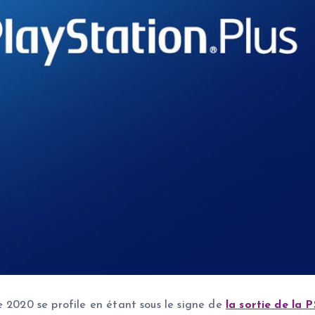
e 2020 se profile en étant sous le signe de
la sortie de la P