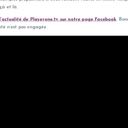
çà et là.
e l’actualité de Playerone.tv sur notre page Facebook
. Bon
lité n’est pas engagée.