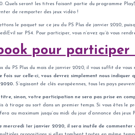
20. Quels seront les titres faisant partie du programme Pla
enter de remporter des jeux vidéo !
ttons le paquet sur ce jeu du PS Plus de janvier 2020, puisq
diEvil sur PS4. Pour participer, vous n’avez qu’à vous rend
ook pour participer 
x du PS Plus du mois de janvier 2020, il vous suffit de vous
 fois sur celle-ci, vous devrez simplement nous indiquer qu
 2020.
S’agissant de clés européennes, tous les pays peuvent
 titre, sinon, votre participation ne sera pas prise en com
mis à tirage au sort dans un premier temps. Si vous êtes le p
 fera au maximum jusqu’au midi du jour d’annonce des jeux P
 le mercredi 1er janvier 2020, il sera inutile de commente
ultiples propositions si elles tombent toutes en même temps,