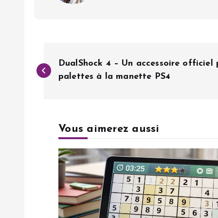
N
DualShock 4 – Un accessoire officiel 
a
palettes à la manette PS4
v
Vous aimerez aussi
i
g
a