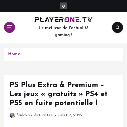
S
k
i
p
Le meilleur de l'actualité
t
gaming !
o
c
o
Home
n
t
e
n
t
PS Plus Extra & Premium –
Les jeux « gratuits » PS4 et
PS5 en fuite potentielle !
Sadako
Actualités
juillet 9, 2022