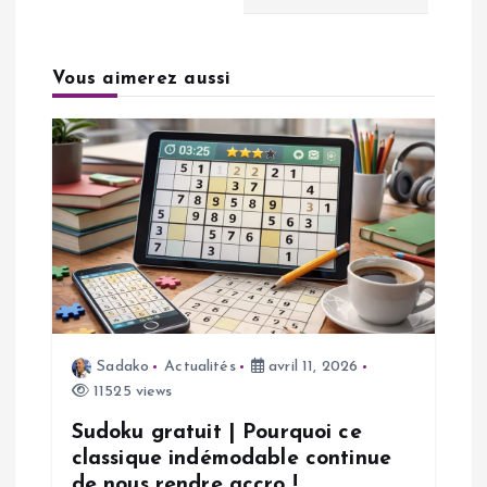
g
a
Vous aimerez aussi
t
i
o
n
d
Sadako
Actualités
avril 11, 2026
e
11525 views
l
Sudoku gratuit | Pourquoi ce
classique indémodable continue
de nous rendre accro !