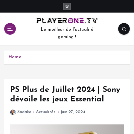
S
k
i
p
Le meilleur de l'actualité
t
gaming !
o
c
o
Home
n
t
e
n
t
PS Plus de Juillet 2024 | Sony
dévoile les jeux Essential
Sadako
Actualités
juin 27, 2024