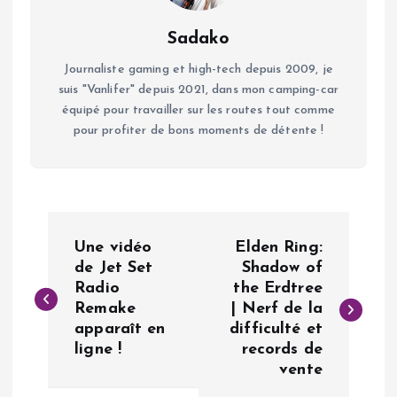
Sadako
Journaliste gaming et high-tech depuis 2009, je
suis "Vanlifer" depuis 2021, dans mon camping-car
équipé pour travailler sur les routes tout comme
pour profiter de bons moments de détente !
N
Une vidéo
Elden Ring:
a
de Jet Set
Shadow of
Radio
the Erdtree
Remake
| Nerf de la
v
apparaît en
difficulté et
ligne !
records de
i
vente