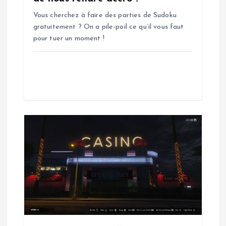
’
Vous cherchez à faire des parties de Sudoku
a
gratuitement ? On a pile-poil ce qu’il vous faut
pour tuer un moment !
r
t
i
c
l
e