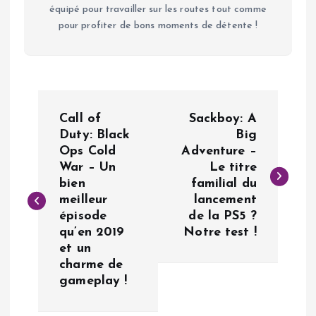
équipé pour travailler sur les routes tout comme
pour profiter de bons moments de détente !
N
Call of
Sackboy: A
a
Duty: Black
Big
Ops Cold
Adventure –
War – Un
Le titre
v
bien
familial du
meilleur
lancement
i
épisode
de la PS5 ?
qu’en 2019
Notre test !
g
et un
charme de
a
gameplay !
t