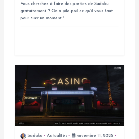
Vous cherchez à faire des parties de Sudoku
t
gratuitement ? On a pile-poil ce qu’il vous faut
pour tuer un moment !
i
c
l
e
Sadako
Actualités
novembre 11, 2025