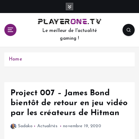
S
k
i
p
Le meilleur de l'actualité
t
gaming !
o
c
o
Home
n
t
e
n
t
Project 007 – James Bond
bientôt de retour en jeu vidéo
par les créateurs de Hitman
Sadako
Actualités
novembre 19, 2020