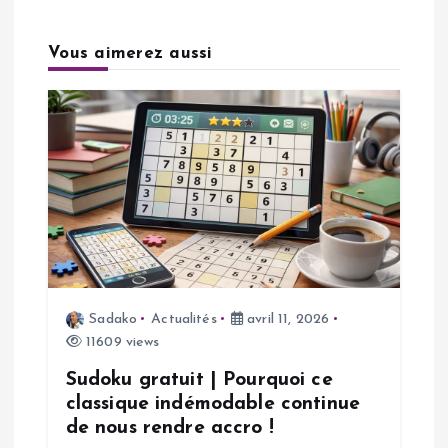
i
Vous aimerez aussi
o
n
d
e
l
Sadako
Actualités
avril 11, 2026
’
11609 views
a
Sudoku gratuit | Pourquoi ce
classique indémodable continue
de nous rendre accro !
r