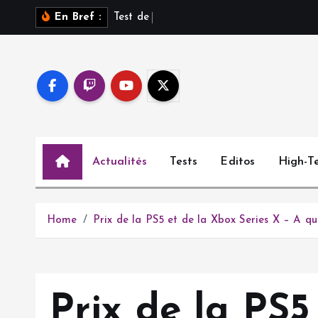
S
T
e
s
t
d
e
S
a
r
o
s
s
u
r
En Bref :
k
i
p
t
o
c
o
Actualités
Tests
Editos
High-T
n
t
e
n
Home
Prix de la PS5 et de la Xbox Series X – A qu
t
Prix de la PS5