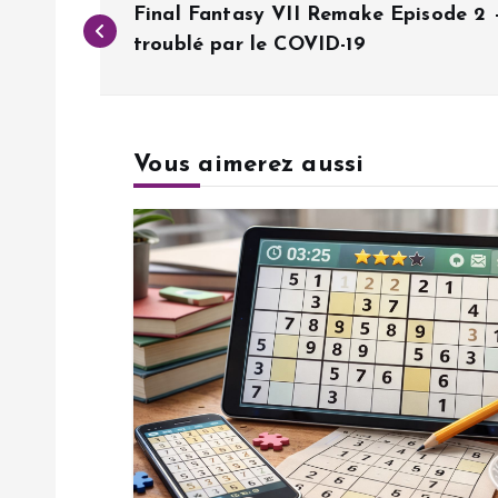
Final Fantasy VII Remake Episode 2
a
troublé par le COVID-19
v
Vous aimerez aussi
i
g
a
t
i
o