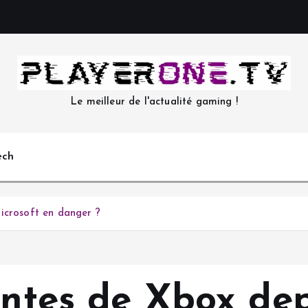
Le meilleur de l'actualité gaming !
ech
icrosoft en danger ?
entes de Xbox de