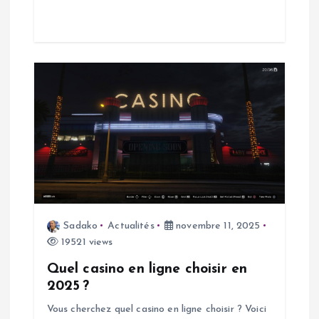
l
e
Sadako
Actualités
novembre 11, 2025
19521 views
Quel casino en ligne choisir en
2025 ?
Vous cherchez quel casino en ligne choisir ? Voici