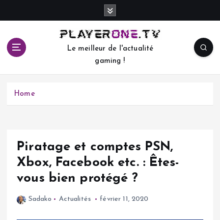
S
k
i
p
Le meilleur de l'actualité
t
gaming !
o
c
o
Home
n
t
e
n
t
Piratage et comptes PSN,
Xbox, Facebook etc. : Êtes-
vous bien protégé ?
Sadako
Actualités
février 11, 2020