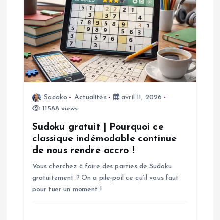
n
d
e
l
’
Sadako
Actualités
avril 11, 2026
11588 views
a
Sudoku gratuit | Pourquoi ce
classique indémodable continue
r
de nous rendre accro !
t
Vous cherchez à faire des parties de Sudoku
gratuitement ? On a pile-poil ce qu’il vous faut
i
pour tuer un moment !
c