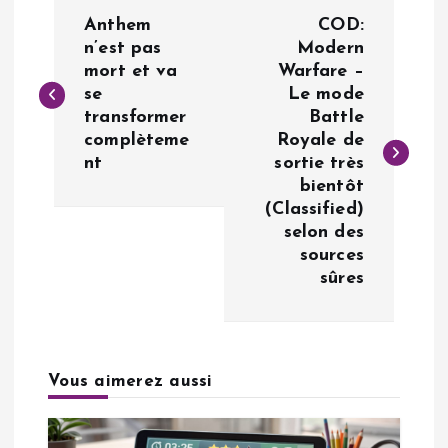
N
Anthem
COD:
a
n’est pas
Modern
mort et va
Warfare –
se
Le mode
v
transformer
Battle
complèteme
Royale de
i
nt
sortie très
bientôt
g
(Classified)
selon des
a
sources
sûres
t
i
Vous aimerez aussi
o