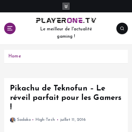
S
k
i
p
Le meilleur de l'actualité
t
gaming !
o
c
o
Home
n
t
e
n
t
Pikachu de Teknofun – Le
réveil parfait pour les Gamers
!
Sadako
High-Tech
juillet 11, 2016