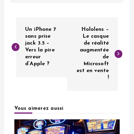
N
Un iPhone 7
Hololens –
a
sans prise
Le casque
jack 3.5 –
de réalité
Vers la pire
augmentée
v
erreur
de
d’Apple ?
Microsoft
i
est en vente
!
g
a
Vous aimerez aussi
t
i