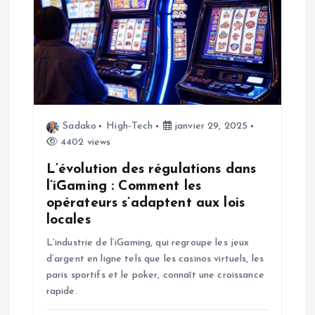
o
n
d
e
Sadako
High-Tech
janvier 29, 2025
4402 views
l
L’évolution des régulations dans
’
l’iGaming : Comment les
opérateurs s’adaptent aux lois
a
locales
L’industrie de l’iGaming, qui regroupe les jeux
r
d’argent en ligne tels que les casinos virtuels, les
paris sportifs et le poker, connaît une croissance
t
rapide.