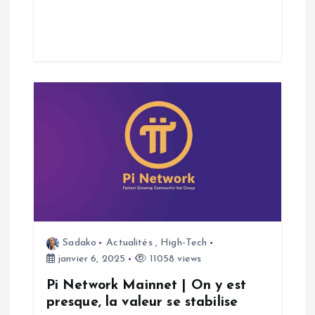
i
c
l
e
Sadako
Actualités
,
High-Tech
janvier 6, 2025
11058 views
Pi Network Mainnet | On y est
presque, la valeur se stabilise