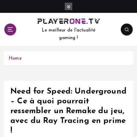
S
k
i
p
Le meilleur de l'actualité
t
gaming !
o
c
o
Home
n
t
e
n
t
Need for Speed: Underground
– Ce à quoi pourrait
ressembler un Remake du jeu,
avec du Ray Tracing en prime
!