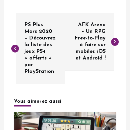
N
PS Plus
AFK Arena
a
Mars 2020
– Un RPG
– Découvrez
Free-to-Play
la liste des
à faire sur
v
jeux PS4
mobiles iOS
« offerts »
et Android !
i
par
PlayStation
g
a
Vous aimerez aussi
t
i