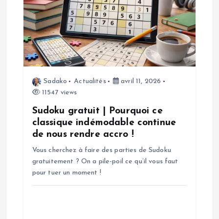
o
n
d
e
Sadako
Actualités
avril 11, 2026
11547 views
l
Sudoku gratuit | Pourquoi ce
’
classique indémodable continue
de nous rendre accro !
a
Vous cherchez à faire des parties de Sudoku
gratuitement ? On a pile-poil ce qu’il vous faut
r
pour tuer un moment !
t