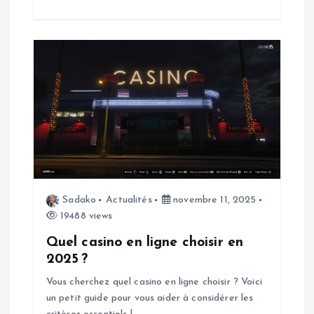
i
c
l
e
Sadako
Actualités
novembre 11, 2025
19488 views
Quel casino en ligne choisir en
2025 ?
Vous cherchez quel casino en ligne choisir ? Voici
un petit guide pour vous aider à considérer les